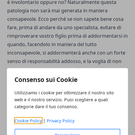
è involontario oppure no? Naturalmente questa
patologia non sarà mai generata in maniera
consapevole. Ecco perché se non sapete bene cosa
fare, prima di andare da uno specialista, evitare di
rimproverare vostro figlio prima di addormentarsi in
quando, facendolo in maniera del tutto
inconsapevole, si addormenterà anche con un forte
senso di responsabilità addosso, e la voglia di non
deludere le vostre aspettative. [amazon
box="B002PCOQNI"]
Consenso sui Cookie
Utilizziamo i cookie per ottimizzare il nostro sito
Quale può essere la causa del bruxismo?
web e il nostro servizio. Puoi scegliere a quali
Come ben sapete, non è stato possibile individuare
categorie dare il tuo consenso.
una causa scatenante del bruxismo. Tuttavia, si parla
di una predisposizione nel svilupparlo. Se il sonno
Cookie Policy
|
Privacy Policy
del bambino è particolarmente interrotto durante la
Personalizza