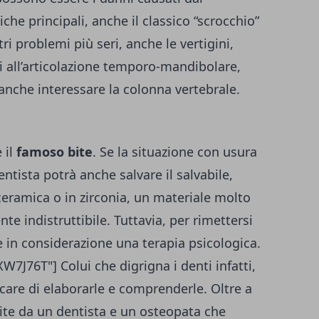
he principali, anche il classico “scrocchio”
ltri problemi più seri, anche le vertigini,
ni all’articolazione temporo-mandibolare,
 anche interessare la colonna vertebrale.
è il
famoso bite
. Se la situazione con usura
entista potrà anche salvare il salvabile,
 ceramica o in zirconia, un materiale molto
te indistruttibile. Tuttavia, per rimettersi
 in considerazione una terapia psicologica.
76T"] Colui che digrigna i denti infatti,
care di elaborarle e comprenderle. Oltre a
site da un dentista e un osteopata che