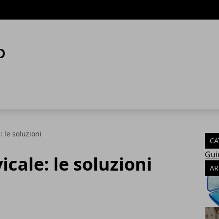
: le soluzioni
CA
Gui
cale: le soluzioni
AR