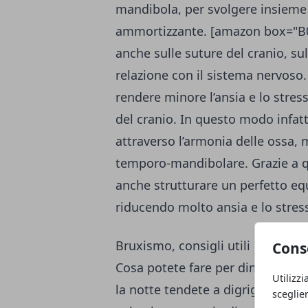
mandibola, per svolgere insieme 
ammortizzante. [amazon box="B00
anche sulle suture del cranio, sul
relazione con il sistema nervoso.
rendere minore l’ansia e lo stress
del cranio. In questo modo infatti
attraverso l’armonia delle ossa, 
temporo-mandibolare. Grazie a qu
anche strutturare un perfetto eq
riducendo molto ansia e lo stres
Bruxismo, consigli utili
Cons
Cosa potete fare per diminuire i
Utilizzi
la notte tendete a digrignare i d
sceglie