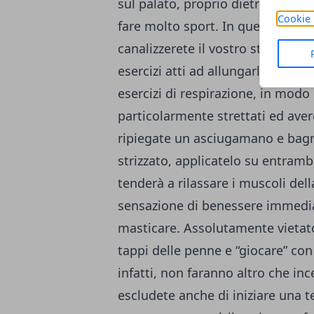
sul palato, proprio dietro i denti. 
Cookie 
fare molto sport. In questo modo,
canalizzerete il vostro stress e r
esercizi atti ad allungarla. Pote
esercizi di respirazione, in modo 
particolarmente strettati ed aver
ripiegate un asciugamano e bagn
strizzato, applicatelo su entrambe 
tenderà a rilassare i muscoli del
sensazione di benessere immediat
masticare. Assolutamente vietat
tappi delle penne e “giocare” con
infatti, non faranno altro che in
escludete anche di iniziare una 